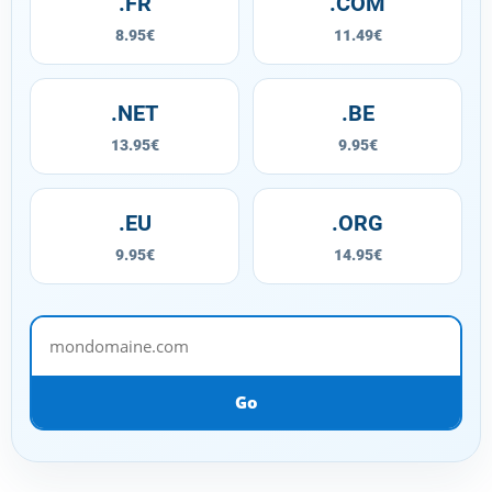
.FR
.COM
8.95€
11.49€
.NET
.BE
13.95€
9.95€
.EU
.ORG
9.95€
14.95€
mondomaine.com
Go