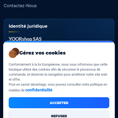
Contactez-Nous
Identité juridique
YOORshop SAS
RCS
Gérez vos cookies
817 466 147
Conformément à la loi Européenne, nous vous informons que cette
TVA EU
boutique utilise des cookies afin de sécuriser le processus de
FR 27 817 466 147
commande, et observer la navigation pour améliorer notre site web
et offre.
D-U-N-S
Pour en savoir davantage, vous pouvez consulter notre politique en
267 747 610
confidentialité
matière de
ACCEPTER
YOORshop SAS © 2026. Tous droits réservés
REFUSER