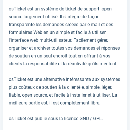
osTicket
est
un
système de ticket de support
o
pen
source
largement utilisé
.
Il
s'intègre de façon
transparente
les demandes
créées
par e-mail
et
des
formulaires Web
en
un
simple et facile
à utiliser
l'interface
web
multi-utilisateur
.
Facilement gérer
,
organiser et
archiver
toutes vos demandes et
réponses
de soutien
en un seul endroit
tout en offrant
à vos
clients
la responsabilité
et la réactivité
qu'ils méritent.
osTicket
est
une alternative intéressante aux
systèmes
plus coûteux
de
soutien à la clientèle
,
simple,
léger,
fiable
, open source,
et facile à
installer et à utiliser
.
La
meilleure partie est
,
il est complètement libre
.
osTicket
est publié sous
la licence
GNU
/ GPL
.