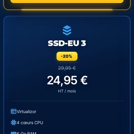
SSD-EU 3
-20%
29,95 €
24,95 €
HT / mois
Virtualizor
4 cœurs CPU
6 Go RAM