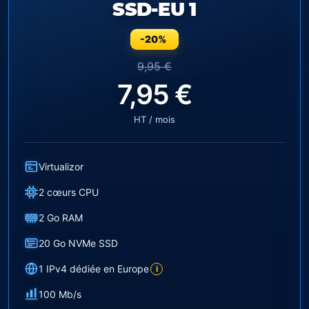
SSD-EU 1
-20%
9,95 €
7,95 €
HT / mois
Virtualizor
2 cœurs CPU
2 Go RAM
20 Go NVMe SSD
1 IPv4 dédiée en Europe
i
100 Mb/s