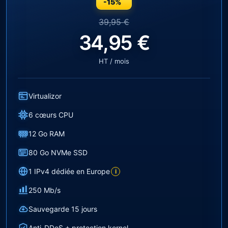
-15%
39,95 €
34,95 €
HT / mois
Virtualizor
6 cœurs CPU
12 Go RAM
80 Go NVMe SSD
1 IPv4 dédiée en Europe
i
250 Mb/s
Sauvegarde 15 jours
Anti-DDoS + protection kernel