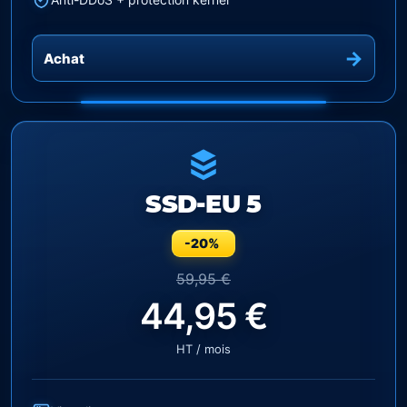
Achat
SSD-EU 5
-20%
59,95 €
44,95 €
HT / mois