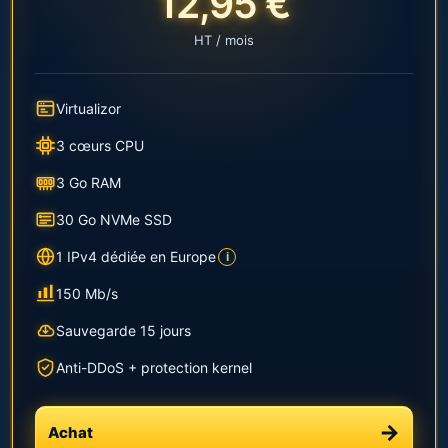
12,95 €
HT / mois
Virtualizor
3 cœurs CPU
3 Go RAM
30 Go NVMe SSD
1 IPv4 dédiée en Europe
i
150 Mb/s
Sauvegarde 15 jours
Anti-DDoS + protection kernel
Achat