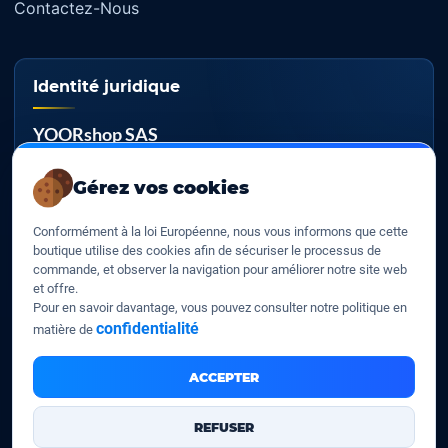
Contactez-Nous
Identité juridique
YOORshop SAS
RCS
Gérez vos cookies
817 466 147
Conformément à la loi Européenne, nous vous informons que cette
TVA EU
boutique utilise des cookies afin de sécuriser le processus de
FR 27 817 466 147
commande, et observer la navigation pour améliorer notre site web
et offre.
D-U-N-S
Pour en savoir davantage, vous pouvez consulter notre politique en
267 747 610
confidentialité
matière de
ACCEPTER
YOORshop SAS © 2026. Tous droits réservés
REFUSER
Mentions légales
Nos CGV
Contactez-Nous
•
•