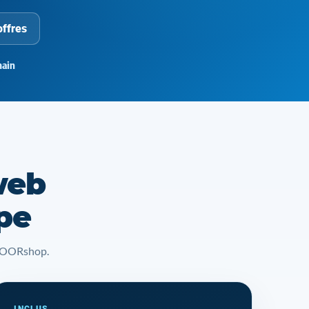
offres
ain
web
pe
t YOORshop.