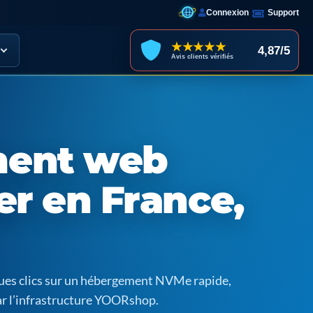
Connexion
Support
★★★★★
4,87/5
Avis clients vérifiés
ent web
er en France,
ques clics sur un hébergement NVMe rapide,
ar l’infrastructure YOORshop.