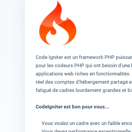
Code Igniter
est
un framework PHP
puissa
pour les codeurs
PHP
qui ont besoin d'
une 
applications web
riches en fonctionnalités
.
réel
des comptes
d'hébergement partagé
e
fatigué de
cadres
lourdement
grandes
et
b
CodeIgniter
est bon pour vous
...
Vous
voulez
un cadre
avec un faible en
Vous devez
performance exceptionnelle
.