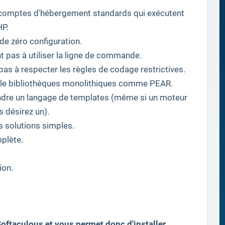
comptes d'hébergement
standards
qui exécutent
HP
.
 de zéro
configuration
.
t pas à
utiliser
la ligne de commande
.
pas à
respecter les règles
de codage
restrictives
.
le
bibliothèques
monolithiques
comme
PEAR
.
ndre
un
langage de templates
(
même si
un
moteur
s désirez
un
).
s solutions simples
.
mplète
.
tion
.
oftaculous et vous permet donc d'installer