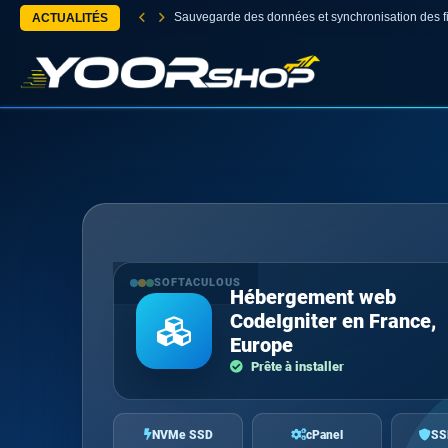
Sauvegarde des données et synchronisation des fi
ACTUALITÉS
SOFTACULOUS
Hébergement web
CodeIgniter en France,
Europe
Prête à installer
NVMe SSD
cPanel
SS