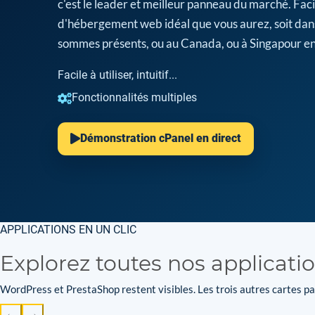
c'est le leader et meilleur panneau du marché. Facil
d'hébergement web idéal que vous aurez, soit dan
sommes présents, ou au Canada, ou à Singapour en
Facile à utiliser, intuitif...
Fonctionnalités multiples
Démonstration cPanel en direct
APPLICATIONS EN UN CLIC
Explorez toutes nos applicati
WordPress et PrestaShop restent visibles. Les trois autres cartes par
←
→