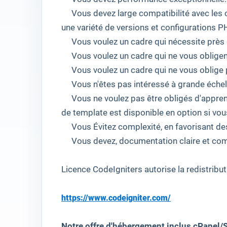
Vous devez
large compatibilité avec les
une
variété de
versions
et
configurations
P
Vous
voulez
un cadre qui
nécessite
près
Vous
voulez
un cadre qui ne
vous obligen
Vous
voulez
un cadre qui ne
vous oblige 
Vous
n'êtes pas intéressé à
grande échel
Vous
ne voulez pas
être
obligés d'appre
de template
est disponible en option
si vou
Vous
Évitez
complexité
, en favorisant
de
Vous devez
,
documentation
claire et co
Licence
CodeIgniters
autorise la redistribu
https://www.codeigniter.com/
Notre offre d'hébergement inclus cPanel/S