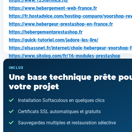
https://www.123termica.ro/
https://www.hebergement-web-france.fr
https://fr.hostadvice.com/hosting-company/yoorshop-re
https://www.hebergeur-prestashop-en-france.fr
https://hebergementprestashop.fr
https://quick-tutoriel.com/jadore-les-lire/
https://elsassnet.fr/internet/choix-hebergeur-yoorshop-f
https://www.sitolog.com/fr/16-modules-prestashop
Aide entreprise
INCLUS
https://www.hoster.fr
Une base technique prête po
https://www.neximweb.com
votre projet
https://www.packet3hosting.com
https://www.plorhost.com
Installation Softaculous en quelques clics
https://www.sphere-hosting.com
Certificats SSL automatiques et gratuits
https://www.weboxia.com
Sauvegardes multiples et restauration sélective