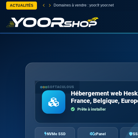
Domaines à vendre : yoor.fr yoor.net
ACTUALITÉS
SOFTACULOUS
Hébergement web Hesk
France, Belgique, Europ
Prête à installer
NVMe SSD
cPanel
SS