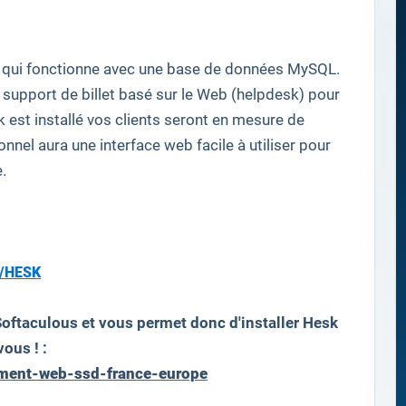
qui
fonctionne avec
une base de données
MySQL
.
 support
de
billet
basé sur le Web
(
helpdesk)
pour
k
est installé
vos clients
seront en mesure de
sonnel
aura
une interface
web facile
à utiliser
pour
e
.
s/HESK
oftaculous et vous permet donc d'installer
Hesk
ous ! :
ement-web-ssd-france-europe