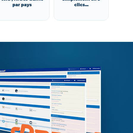
par pays
clics...