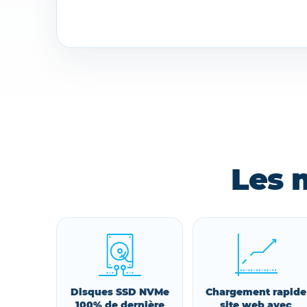
Les 
Disques SSD NVMe
Chargement rapide
100% de dernière
site web avec