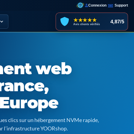
Connexion
Support
★★★★★
4,87/5
Avis clients vérifiés
ent web
rance,
 Europe
ques clics sur un hébergement NVMe rapide,
ar l’infrastructure YOORshop.