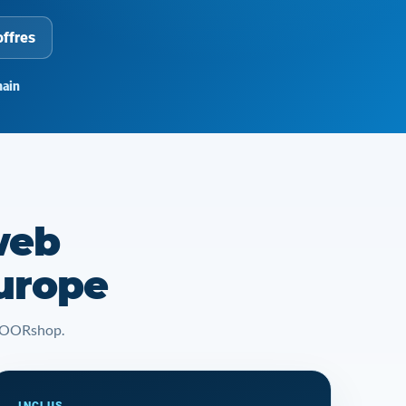
offres
ain
web
Europe
t YOORshop.