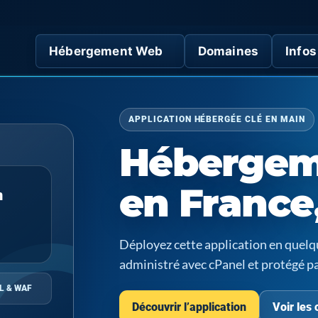
Hébergement Web
Domaines
Infos
APPLICATION HÉBERGÉE CLÉ EN MAIN
Hébergem
en France
n
Déployez cette application en quel
administré avec cPanel et protégé p
L & WAF
Découvrir l’application
Voir les 