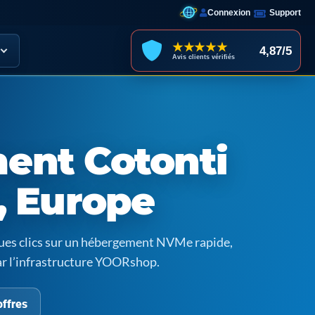
Connexion
Support
★★★★★
4,87/5
Avis clients vérifiés
ent Cotonti
, Europe
ques clics sur un hébergement NVMe rapide,
ar l’infrastructure YOORshop.
offres