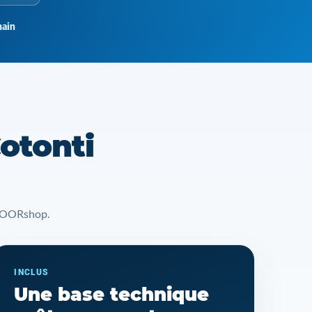
ain
otonti
t YOORshop.
INCLUS
Une base technique