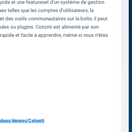
pide et une
featureset
d'un système
de gestion
ues
telles que
les comptes d'utilisateurs
,
la
et des outils
communautaires
sur
la boîte, il
peut
dules
ou
plugins
.
Cotonti
est alimenté par
son
rapide et
facile à apprendre
,
même si vous
n'êtes
ulous/demos/Cotonti