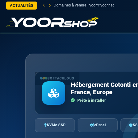
Domaines à vendre : yoor.fr yoor.net
ACTUALITÉS
SOFTACULOUS
Hébergement Cotonti e
France, Europe
Prête à installer
NVMe SSD
cPanel
SS