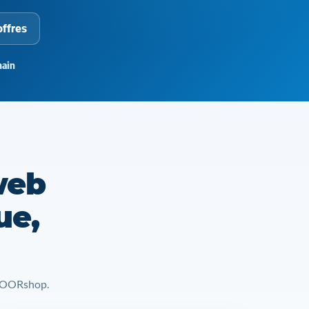
offres
ain
web
ue,
t YOORshop.