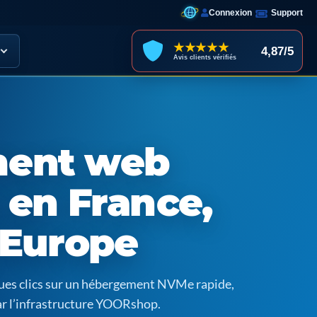
Connexion
Support
★★★★★
4,87/5
Avis clients vérifiés
ent web
 en France,
 Europe
ques clics sur un hébergement NVMe rapide,
ar l’infrastructure YOORshop.