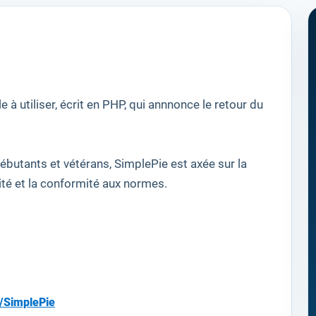
le
à utiliser
,
écrit en PHP
,
qui annnonce le
retour
du
ébutants
et
vétérans
,
SimplePie
est axée
sur la
ité et
la conformité aux normes
.
/SimplePie