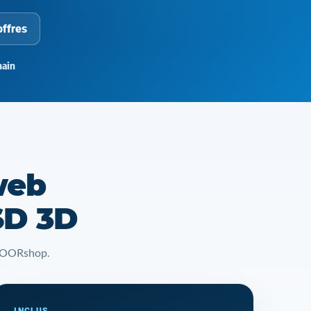
offres
ain
web
SD 3D
t YOORshop.