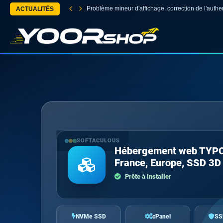
Problème mineur d'affichage, correction de l'authen
ACTUALITÉS
SOFTACULOUS
Hébergement web TYP
France, Europe, SSD 3D
Prête à installer
NVMe SSD
cPanel
SS