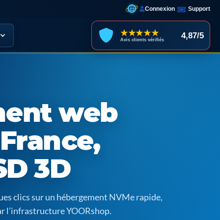
Connexion
Support
★★★★★
4,87/5
Avis clients vérifiés
ent web
France,
SD 3D
ques clics sur un hébergement NVMe rapide,
ar l’infrastructure YOORshop.