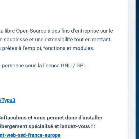
nu
libre
Open Source
à des fins
d'entreprise
sur le
de souplesse
et
une extensibilité tout en
mettant
s
prêtes à l'emploi
, fonctions et
modules
.
e personne
sous la licence
GNU
/ GPL
.
/Typo3
oftaculous et vous permet donc d'installer
ébergement spécialisé et lancez-vous ! :
ent-web-ssd-france-europe