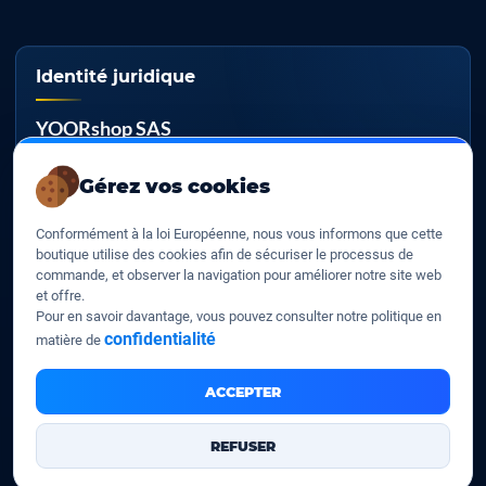
Identité juridique
YOORshop SAS
RCS
Gérez vos cookies
817 466 147
Conformément à la loi Européenne, nous vous informons que cette
TVA EU
boutique utilise des cookies afin de sécuriser le processus de
FR 27 817 466 147
commande, et observer la navigation pour améliorer notre site web
et offre.
D-U-N-S
Pour en savoir davantage, vous pouvez consulter notre politique en
267 747 610
confidentialité
matière de
ACCEPTER
YOORshop SAS © 2026. Tous droits réservés
REFUSER
Mentions légales
Nos CGV
Contactez-Nous
•
•