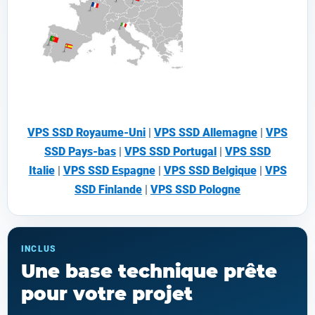
VPS SSD Royaume-Uni
|
VPS SSD Allemagne
|
VPS
SSD Pays-bas
|
VPS SSD Portugal
|
VPS SSD
Italie
|
VPS SSD Espagne
|
VPS SSD Belgique
|
VPS
SSD Finlande
|
VPS SSD Pologne
INCLUS
Une base technique prête
pour votre projet