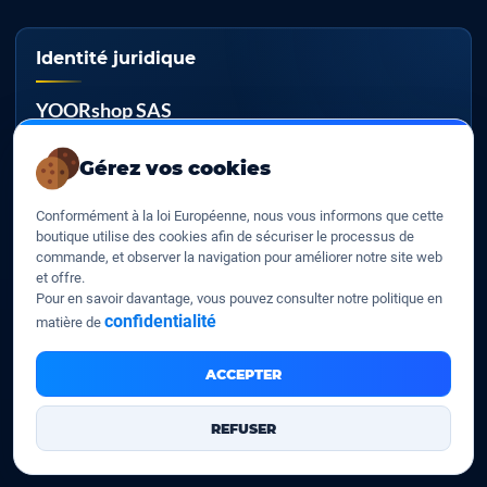
Identité juridique
YOORshop SAS
RCS
Gérez vos cookies
817 466 147
Conformément à la loi Européenne, nous vous informons que cette
TVA EU
boutique utilise des cookies afin de sécuriser le processus de
FR 27 817 466 147
commande, et observer la navigation pour améliorer notre site web
et offre.
D-U-N-S
Pour en savoir davantage, vous pouvez consulter notre politique en
267 747 610
confidentialité
matière de
ACCEPTER
YOORshop SAS © 2026. Tous droits réservés
REFUSER
Mentions légales
Nos CGV
Contactez-Nous
•
•