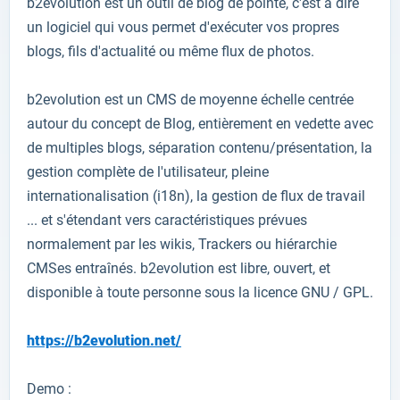
b2evolution
est un outil de
blog
de ​​pointe,
c'est à dire
un logiciel
qui vous permet
d'exécuter vos
propres
blogs
,
fils d'actualité
ou
même
flux de photos
.
b2evolution
est
un
CMS
de
moyenne échelle
centrée
autour du concept
de
Blog
,
entièrement en vedette
avec
de multiples
blogs
,
séparation
contenu
/
présentation
, la
gestion
complète
de l'utilisateur
,
pleine
internationalisation
(i18n
), la gestion
de flux de travail
...
et
s'étendant vers
caractéristiques prévues
normalement
par
les wikis
,
Trackers
ou
hiérarchie
CMSes
entraînés
.
b2evolution
est
libre, ouvert,
et
disponible à toute personne
sous la licence
GNU
/ GPL
.
https://b2evolution.net/
Demo :