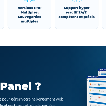
Versions PHP
Support hyper
Multiples,
réactif 24/7,
Sauvegardes
compétent et précis
multiples
cPanel ?
cile pour gérer votre hébergement web,
e et performant, c'est le service