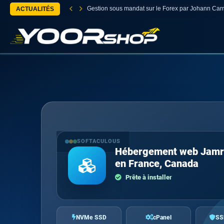
Gestion sous mandat sur le Forex par Johann Car
ACTUALITÉS
SOFTACULOUS
Hébergement web Jam
en France, Canada
Prête à installer
NVMe SSD
cPanel
SS