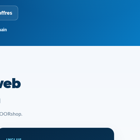
offres
ain
web
a
t YOORshop.