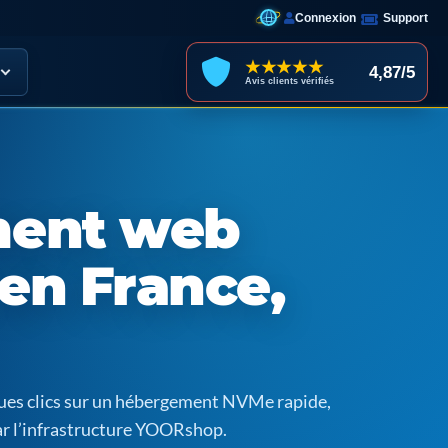
Connexion
Support
★★★★★
4,87/5
Avis clients vérifiés
ent web
en France,
ques clics sur un hébergement NVMe rapide,
ar l’infrastructure YOORshop.