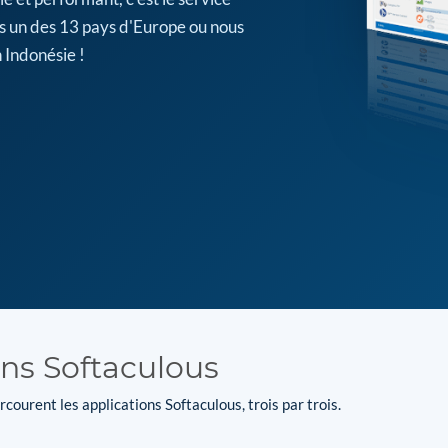
s un des 13 pays d'Europe ou nous
 Indonésie !
ons Softaculous
courent les applications Softaculous, trois par trois.