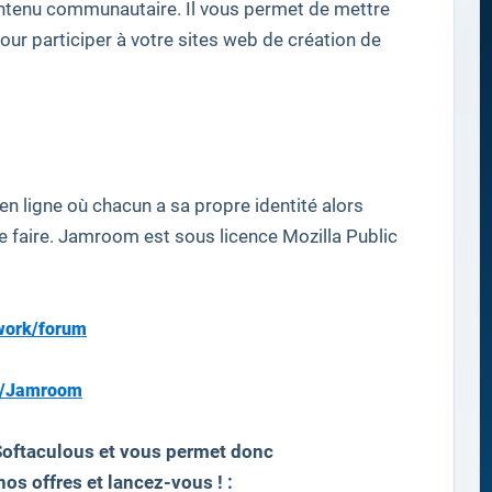
ntenu
communautaire
.
Il vous permet de
mettre
our
participer à votre
sites web
de création de
n ligne
où
chacun a sa
propre identité
alors
e faire
.
Jamroom
est sous licence
Mozilla Public
work/forum
s/Jamroom
Softaculous et vous permet donc
os offres et lancez-vous ! :