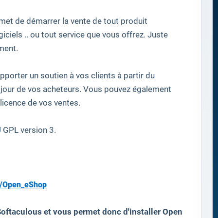
met de démarrer
la vente de tout
produit
giciels
..
ou tout
service que vous offrez
.
Juste
ment
.
apporter un soutien
à vos clients
à partir du
jour de
vos acheteurs
.
Vous pouvez également
licence
de
vos ventes.
U GPL
version 3
.
s/Open_eShop
Softaculous et vous permet donc d'installer Open