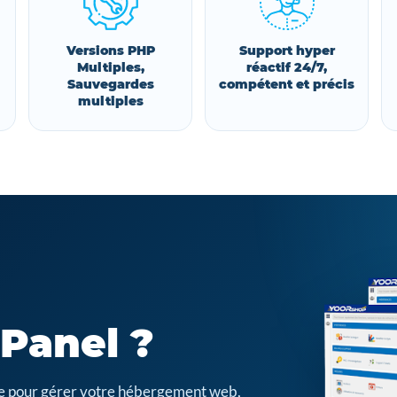
Versions PHP
Support hyper
Multiples,
réactif 24/7,
Sauvegardes
compétent et précis
multiples
cPanel ?
cile pour gérer votre hébergement web,