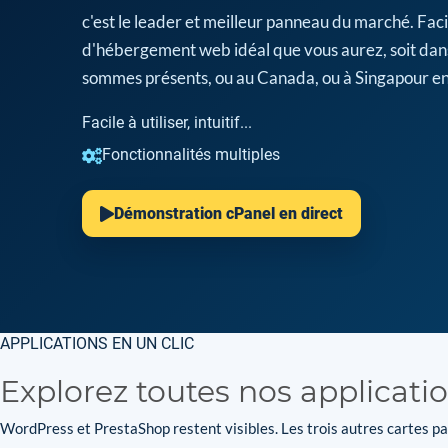
c'est le leader et meilleur panneau du marché. Facil
d'hébergement web idéal que vous aurez, soit dan
sommes présents, ou au Canada, ou à Singapour en
Facile à utiliser, intuitif...
Fonctionnalités multiples
Démonstration cPanel en direct
APPLICATIONS EN UN CLIC
Explorez toutes nos applicati
WordPress et PrestaShop restent visibles. Les trois autres cartes par