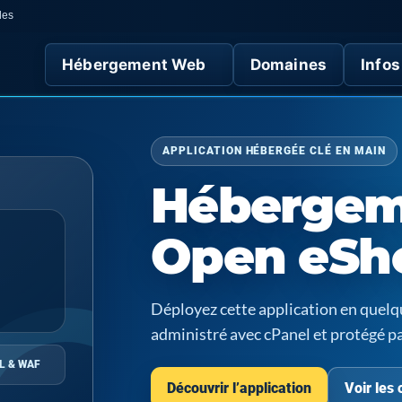
des
Hébergement Web
Domaines
Infos
APPLICATION HÉBERGÉE CLÉ EN MAIN
Hébergem
Open eSh
Déployez cette application en quel
administré avec cPanel et protégé p
L & WAF
Découvrir l’application
Voir les 