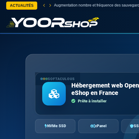
Augmentation nombre et fréquence des sauvegar
ACTUALITÉS
SOFTACULOUS
Hébergement web Open
eShop en France
Prête à installer
NVMe SSD
cPanel
SS