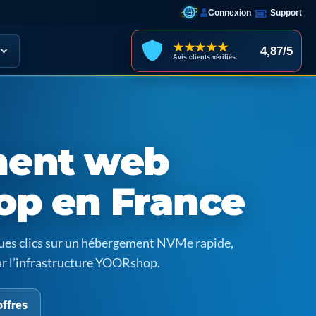
Connexion
Support
★★★★★
4,87/5
Avis clients vérifiés
ent web
op en France
ques clics sur un hébergement NVMe rapide,
ar l’infrastructure YOORshop.
offres