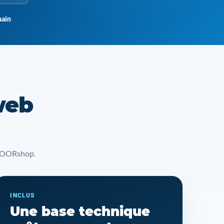
ain
web
t YOORshop.
INCLUS
Une base technique