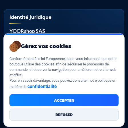
Identité juridique
YOORshop SAS
RCS
Gérez vos cookies
817 466 147
Conformément à la loi Européenne, nous vous informons que cette
TVA EU
boutique utilise des cookies afin de sécuriser le processus de
FR 27 817 466 147
commande, et observer la navigation pour améliorer notre site web
et offre.
D-U-N-S
Pour en savoir davantage, vous pouvez consulter notre politique en
267 747 610
confidentialité
matière de
ACCEPTER
YOORshop SAS © 2026. Tous droits réservés
REFUSER
Mentions légales
Nos CGV
Contactez-Nous
•
•