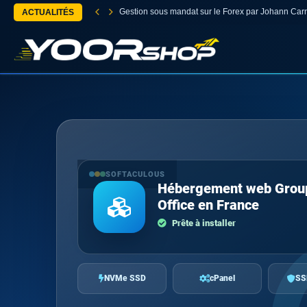
Gestion sous mandat sur le Forex par Johann Car
ACTUALITÉS
SOFTACULOUS
Hébergement web Grou
Office en France
Prête à installer
NVMe SSD
cPanel
SS