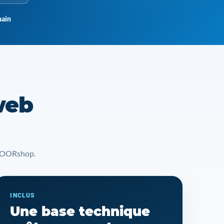
ain
web
t YOORshop.
INCLUS
Une base technique