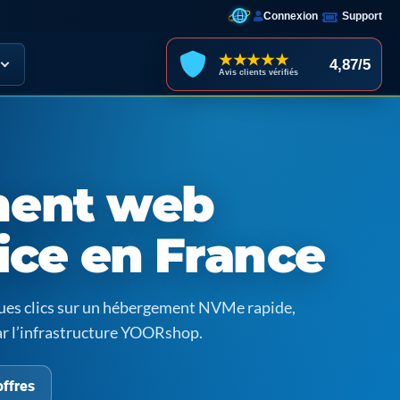
Connexion
Support
★★★★★
4,87/5
Avis clients vérifiés
ent web
ice en France
ques clics sur un hébergement NVMe rapide,
ar l’infrastructure YOORshop.
offres