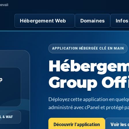
nevali
Hébergement Web
Domaines
Infos
APPLICATION HÉBERGÉE CLÉ EN MAIN
Hébergem
Group Off
p
Déployez cette application en quel
administré avec cPanel et protégé p
L & WAF
Découvrir l’application
Voir les 