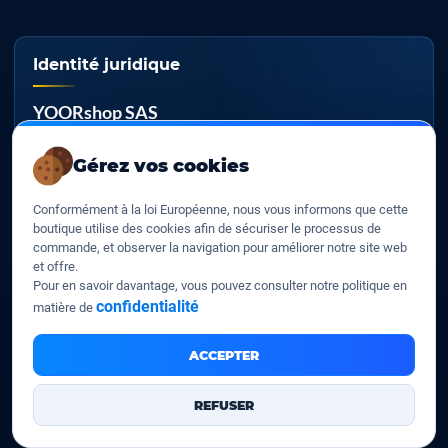
Identité juridique
YOORshop SAS
RCS
Gérez vos cookies
817 466 147
Conformément à la loi Européenne, nous vous informons que cette
TVA EU
boutique utilise des cookies afin de sécuriser le processus de
FR 27 817 466 147
commande, et observer la navigation pour améliorer notre site web
et offre.
D-U-N-S
Pour en savoir davantage, vous pouvez consulter notre politique en
267 747 610
confidentialité
matière de
ACCEPTER
YOORshop SAS © 2026. Tous droits réservés
REFUSER
Mentions légales
Nos CGV
Contactez-Nous
•
•