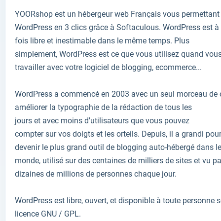
YOORshop est un hébergeur web Français vous permettant d
WordPress en 3 clics grâce à Softaculous.
WordPress
est à
fois
libre
et inestimable
dans le même temps
.
Plus
simplement
,
WordPress est
ce que vous utilisez
quand vou
travailler
avec votre
logiciel de blogging
, ecommerce
...
WordPress
a commencé
en 2003
avec un seul
morceau de 
améliorer
la
typographie
de la rédaction de
tous les
jours
et
avec
moins d'utilisateurs
que vous pouvez
compter
sur
vos
doigts et les orteils
.
Depuis, il a
grandi pou
devenir
le plus grand
outil de blogging
auto-hébergé
dans l
monde
,
utilisé
sur
des centaines de milliers
de sites
et
vu
pa
dizaines de millions
de personnes chaque jour
.
WordPress est
libre, ouvert,
et
disponible à toute personne
s
licence
GNU
/ GPL
.