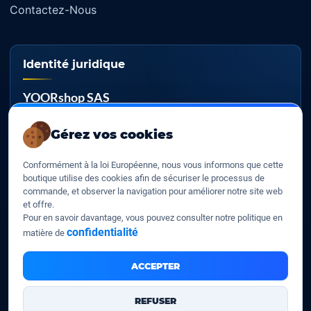
Contactez-Nous
Identité juridique
YOORshop SAS
RCS
Gérez vos cookies
817 466 147
Conformément à la loi Européenne, nous vous informons que cette
TVA EU
boutique utilise des cookies afin de sécuriser le processus de
FR 27 817 466 147
commande, et observer la navigation pour améliorer notre site web
et offre.
D-U-N-S
Pour en savoir davantage, vous pouvez consulter notre politique en
267 747 610
confidentialité
matière de
ACCEPTER
YOORshop SAS © 2026. Tous droits réservés
REFUSER
Mentions légales
Nos CGV
Contactez-Nous
•
•