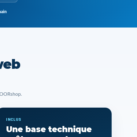
ain
web
t YOORshop.
INCLUS
Une base technique