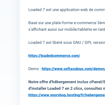
Loaded
7 est
une application web
de comme
Basé sur
une plate-forme
e-
commerce
3èm
s'affichant aussi sur
mobile/tablette en
tan
Loaded
7
est libéré
sous GNU / GPL
versio
https://loadedcommerce.com/
Demo :
https://www.softaculous.com/demo
Notre offre d'hébergement inclus cPanel/
d'installer Loaded 7 en 2 clics, consultez n
https://www.yoorshop.hosting/fr/hebergem