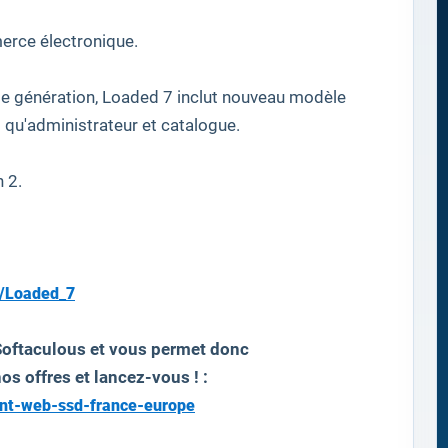
rce électronique
.
e
génération
,
Loaded
7
inclut
nouveau modèle
t
qu'administrateur et
catalogue
.
n 2
.
s/Loaded_7
Softaculous et vous permet donc
os offres et lancez-vous ! :
ent-web-ssd-france-europe