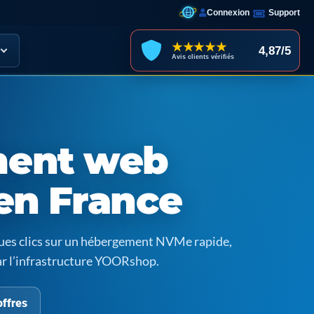
Connexion
Support
★★★★★
4,87/5
Avis clients vérifiés
ent web
en France
ques clics sur un hébergement NVMe rapide,
ar l’infrastructure YOORshop.
offres