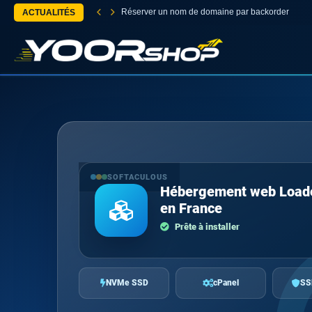
Réserver un nom de domaine par backorder
ACTUALITÉS
SOFTACULOUS
Hébergement web Load
en France
Prête à installer
NVMe SSD
cPanel
SS