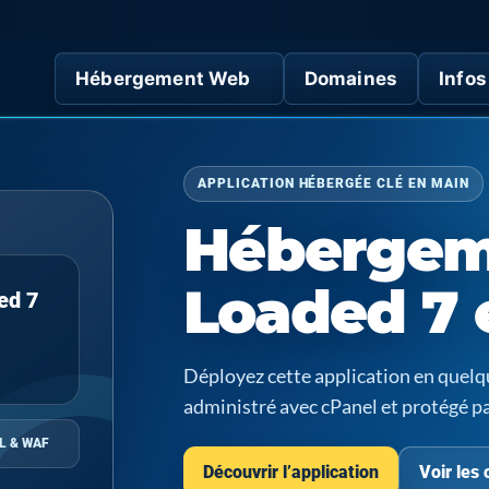
Hébergement Web
Domaines
Infos
APPLICATION HÉBERGÉE CLÉ EN MAIN
Hébergem
Loaded 7 
ed 7
Déployez cette application en quel
administré avec cPanel et protégé p
L & WAF
Découvrir l’application
Voir les 