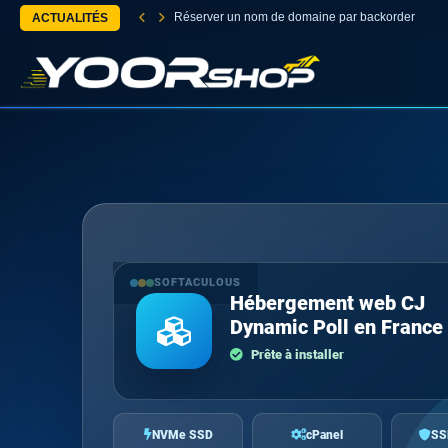
Réserver un nom de domaine par backorder
ACTUALITÉS
SOFTACULOUS
Hébergement web CJ
Dynamic Poll en France
Prête à installer
NVMe SSD
cPanel
SS