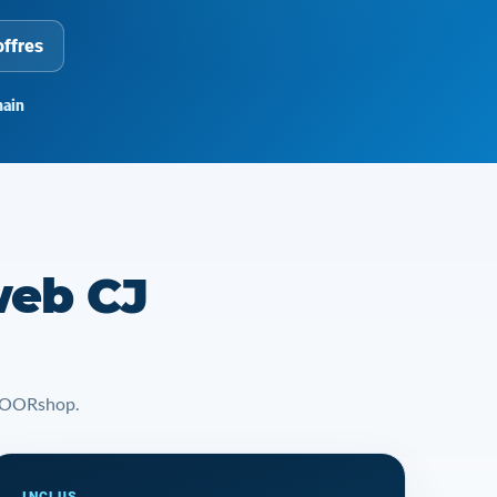
offres
ain
web CJ
t YOORshop.