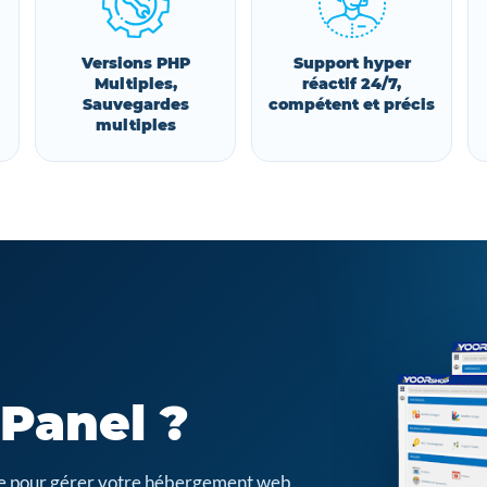
Versions PHP
Support hyper
Multiples,
réactif 24/7,
Sauvegardes
compétent et précis
multiples
cPanel ?
cile pour gérer votre hébergement web,