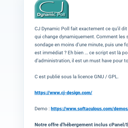
CJ Dynamic Poll
fait exactement ce qu'il
dit
qui change
dynamiquement
. C
omment les 
sondage
en moins d'
une minute, puis
une f
est immédiat
?
Eh bien
...
ce script
est là po
d'administration, il est
un must have
pour
t
C
est publié sous
la licence
GNU
/ GPL
.
https://www.cj-design.com/
Demo :
https://www.softaculous.com/demos
Notre offre d'hébergement inclus cPanel/S