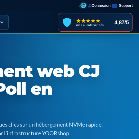
Connexion
Support
★★★★★
4,87/5
Avis clients vérifiés
ent web CJ
oll en
ques clics sur un hébergement NVMe rapide,
ar l’infrastructure YOORshop.