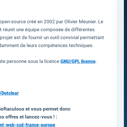
open-source
créé en 2002 par
Olivier
Meunier
.
Le
t
réunit
une équipe composée de
différentes
projet est de fournir
un
outil convivial
permettant
damment de leurs compétences
techniques
.
oute personne
sous la licence
GNU/GPL license
.
/Dotclear
Softaculous et vous permet donc
os offres et lancez-vous ! :
ent-web-ssd-france-europe