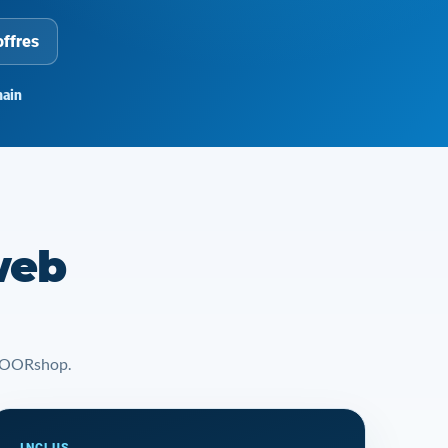
offres
ain
web
t YOORshop.