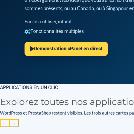
sommes présents, ou au Canada, ou à Singapour en
Facile à utiliser, intuitif...
Fonctionnalités multiples
Démonstration cPanel en direct
APPLICATIONS EN UN CLIC
Explorez toutes nos applicati
WordPress et PrestaShop restent visibles. Les trois autres cartes par
←
→