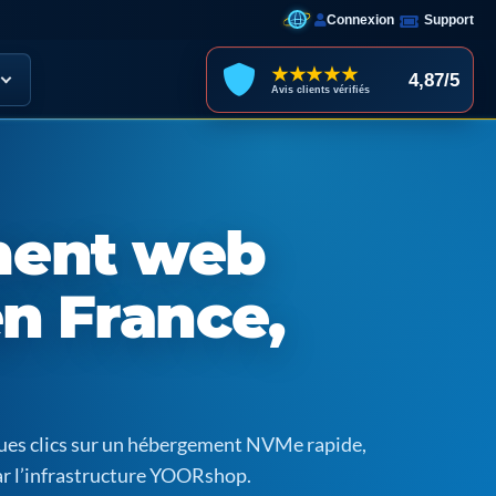
Connexion
Support
★★★★★
4,87/5
Avis clients vérifiés
ent web
en France,
ques clics sur un hébergement NVMe rapide,
ar l’infrastructure YOORshop.