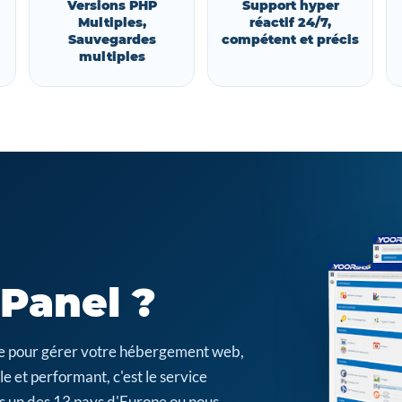
Versions PHP
Support hyper
Multiples,
réactif 24/7,
Sauvegardes
compétent et précis
multiples
cPanel ?
cile pour gérer votre hébergement web,
e et performant, c'est le service
s un des 13 pays d'Europe ou nous