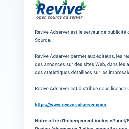
Revive
Adserver
est
le serveur de publicité
Source
.
Revive
Adserver
permet aux éditeurs
,
les ré
des annonces
sur des sites Web
,
dans les 
des statistiques détaillées sur
les impressi
Revive
Adserver
est
distribué sous licence
https://www.revive-adserver.com/
Notre offre d'hébergement inclus cPanel/S
Revive Adserver en 2 clics, consultez nos o