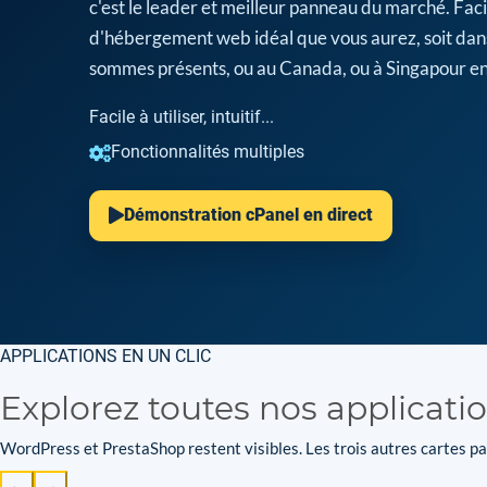
c'est le leader et meilleur panneau du marché. Facil
d'hébergement web idéal que vous aurez, soit dan
sommes présents, ou au Canada, ou à Singapour en
Facile à utiliser, intuitif...
Fonctionnalités multiples
Démonstration cPanel en direct
APPLICATIONS EN UN CLIC
Explorez toutes nos applicati
WordPress et PrestaShop restent visibles. Les trois autres cartes par
←
→