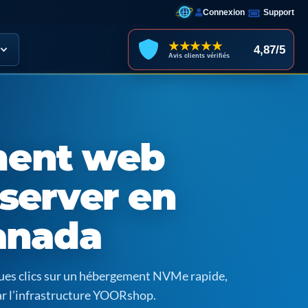
Connexion
Support
★★★★★
4,87/5
Avis clients vérifiés
ent web
server en
anada
ques clics sur un hébergement NVMe rapide,
ar l’infrastructure YOORshop.