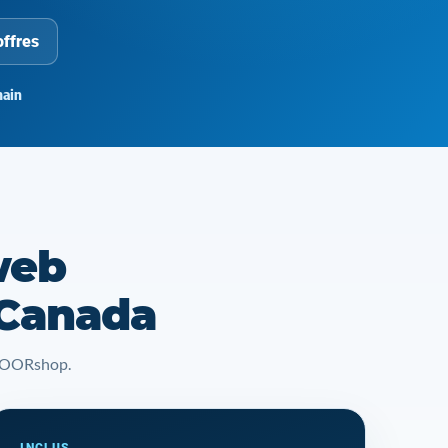
offres
ain
web
 Canada
t YOORshop.