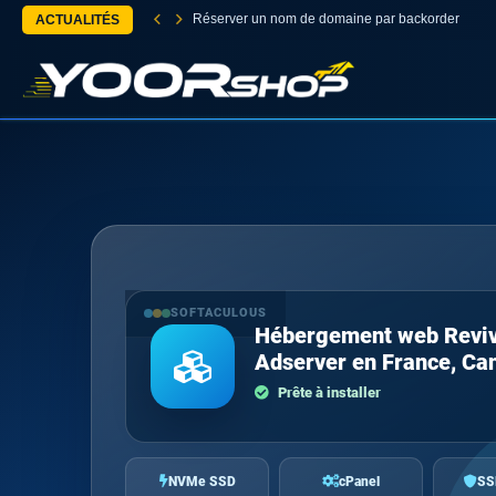
Réserver un nom de domaine par backorder
ACTUALITÉS
SOFTACULOUS
Hébergement web Revi
Adserver en France, Ca
Prête à installer
NVMe SSD
cPanel
SS