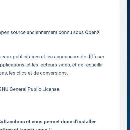
open source
anciennement connu sous
OpenX
seaux publicitaires
et les annonceurs
de diffuser
applications
, et
les lecteurs vidéo
,
et de recueillir
ons, les
clics et de conversions
.
GNU General Public License
.
oftaculous et vous permet donc d'installer
ffres et lancez-vous ! :