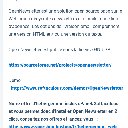
OpenNewsletter
est une solution
open source
basé sur le
Web
pour envoyer des newsletters
et
e-mails
à
une liste
d'abonnés
. Les o
ptions de livraison
e
mail
comprennent
une
version HTML
et
/
ou
une version
du texte
.
Open Newsletter
est
publié sous la licence
GNU GPL.
https://sourceforge.net/projects/opennewsletter/
Demo
:
https://www.softaculous.com/demos/OpenNewsletter
Notre offre d'hébergement inclus cPanel/Softaculous
et vous permet donc d'installer
Open Newsletter
en 2
clics, consultez nos offres et lancez-vous ! :
https://www.yoorshop.hosting/fr/hebergement-web-