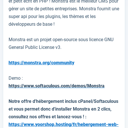
et petit
écrit en PHP
!
Monstra
est le meilleur
CMS
pour
gérer
un site de petites
entreprises.
Monstra
fournit
une
super
api
pour les plugins
, les thèmes et
les
développeurs
de base
!
Monstra
est un projet
open-source
sous licence
GNU
General Public License
v3
.
https://monstra.org/community
Demo :
https://www.softaculous.com/demos/Monstra
Notre offre d'hébergement inclus cPanel/Softaculous
et vous permet donc d'installer
Monstra
en 2 clics,
consultez nos offres et lancez-vous ! :
https://www.yoorshop.hosting/fr/hebergement-web-