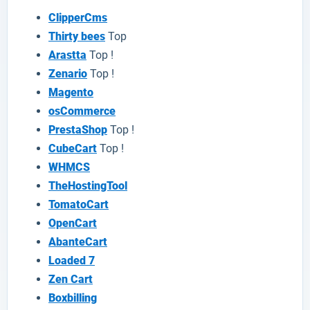
ClipperCms
Thirty bees
Top
Arastta
Top !
Zenario
Top !
Magento
osCommerce
PrestaShop
Top !
CubeCart
Top !
WHMCS
TheHostingTool
TomatoCart
OpenCart
AbanteCart
Loaded 7
Zen Cart
Boxbilling