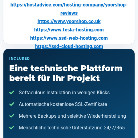
https://hostadvice.com/hosting-company/yoorshop-
reviews
https://www.yoorshop.co.uk
https://www.tesla-hosting.com
https://www.
ssd-web-hosting.com
https://ssd-cloud-hosting.com
https://www.bitsofcream.com
INCLUDED
https://www.alien-host.com
Eine technische Plattform
https://www.as-hosting.com
bereit für Ihr Projekt
https://www.boxcwebsites.com
https://www.oanahost.com
Softaculous Installation in wenigen Klicks
https://www.neximweb.com
Automatische kostenlose SSL-Zertifikate
https://www.packet3hosting.com
https://www.plorhost.com
Mehrere Backups und selektive Wiederherstellung
https://www.sphere-hosting.com
Menschliche technische Unterstützung 24/7/365
https://www.weboxia.com