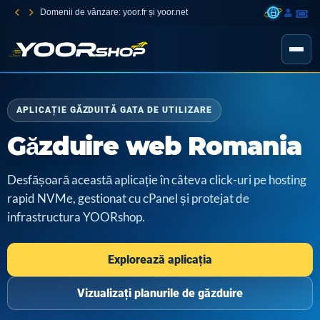
Domenii de vânzare: yoor.fr și yoor.net
APLICAȚIE GĂZDUITĂ GATA DE UTILIZARE
Găzduire web Romania
Desfășoară această aplicație în câteva click-uri pe hosting
rapid NVMe, gestionat cu cPanel și protejat de
infrastructura YOORshop.
Explorează aplicația
Vizualizați planurile de găzduire