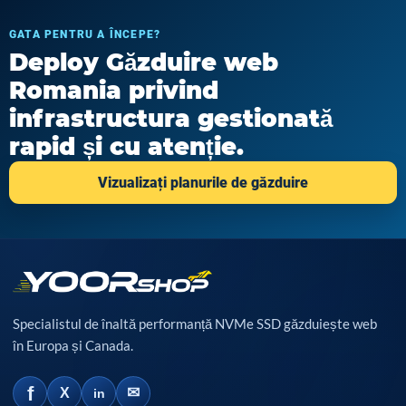
GATA PENTRU A ÎNCEPE?
Deploy Găzduire web
Romania privind
infrastructura gestionată
rapid și cu atenție.
Vizualizați planurile de găzduire
Specialistul de înaltă performanță NVMe SSD găzduiește web
în Europa și Canada.
f
✉
X
in