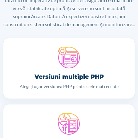
fără nici un imperativ de profit. Astfel, asigurăm cea mai mare
viteză, stabilitate optimă, și servere nu sunt niciodată
supraîncărcate. Datorită expertizei noastre Linux, am
construit un sistem sofisticat de management şi monitorizare...
Versiuni multiple PHP
Alegeți ușor versiunea PHP printre cele mai recente