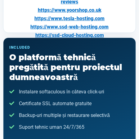
reviews
https://www.yoorshop.co.uk
https://www.tesla-hosting.com
https://www.
ssd-web-hosting.com
https://ssd-cloud-hosting.com
https://www.123termica.ro/
INCLUDED
https://www.bitsofcream.com
O platformă tehnică
https://www.alien-host.com
pregătită pentru proiectul
https://www.as-hosting.com
dumneavoastră
https://www.boxcwebsites.com
https://www.oanahost.com
Instalare softaculous în câteva click-uri
https://www.neximweb.com
https://www.
enginetron.com
Certificate SSL automate gratuite
Backup-uri multiple și restaurare selectivă
Suport tehnic uman 24/7/365